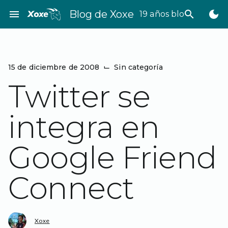
Saltar
menu
Blog de Xoxe
search
dark_mode
19 años bloggeando
al
contenido
15 de diciembre de 2008
⌙
Sin categoría
Twitter se
integra en
Google Friend
Connect
Xoxe