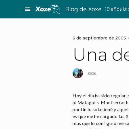
Saltar
menu
Blog de Xoxe
19 años b
al
contenido
6 de septiembre de 2005
Una de
Xoxe
Hoy el día ha sido regular,
al Matagalls-Montserrat ha
por fin lo solucioné y aque
es que me he cargado las X 
más que lo configuro me sa