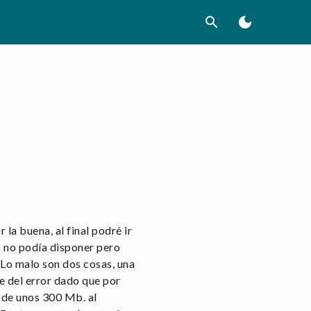
search
dark_mode
la buena, al final podré ir
s no podía disponer pero
. Lo malo son dos cosas, una
te del error dado que por
 de unos 300 Mb. al