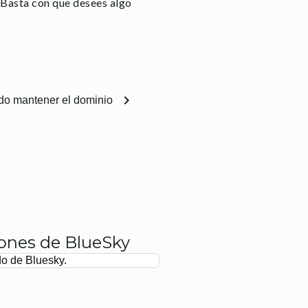
 Basta con que desees algo
chevron_right
ndo mantener el dominio
iones de BlueSky
do de Bluesky.