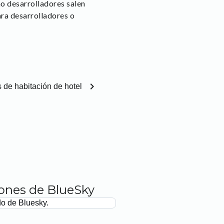
o desarrolladores salen
ara desarrolladores o
chevron_right
 de habitación de hotel
iones de BlueSky
do de Bluesky.