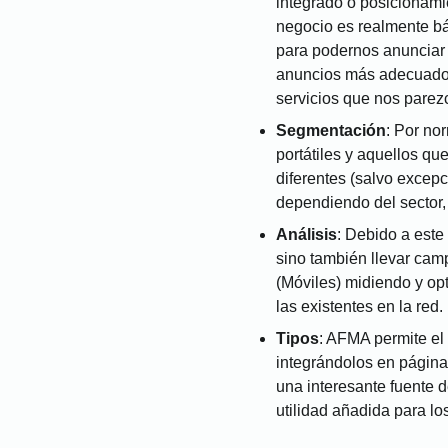
integrado o posicionamie
negocio es realmente bá
para podernos anunciar 
anuncios más adecuados 
servicios que nos parez
Segmentación
: Por no
portátiles y aquellos q
diferentes (salvo excepc
dependiendo del sector,
Análisis
: Debido a este
sino también llevar cam
(Móviles) midiendo y op
las existentes en la red.
Tipos
: AFMA permite el
integrándolos en página
una interesante fuente 
utilidad añadida para l