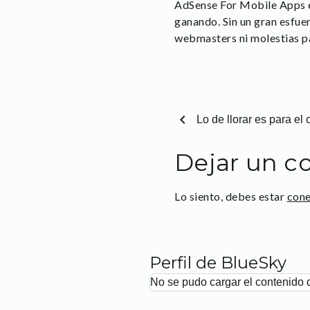
AdSense For Mobile Apps e
ganando. Sin un gran esfue
webmasters ni molestias par
chevron_left
Lo de llorar es para el 
Dejar un c
Lo siento, debes estar
con
Perfil de BlueSky
No se pudo cargar el contenido 