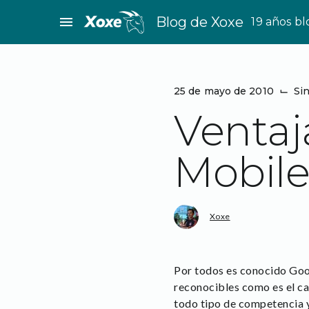
Saltar
menu
Blog de Xoxe
19 años b
al
contenido
25 de mayo de 2010
⌙
Sin
Ventaj
Mobil
Xoxe
Por todos es conocido Goog
reconocibles como es el ca
todo tipo de competencia y 