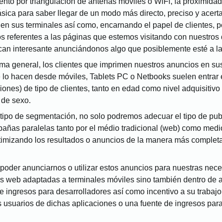
nto por triangulación de antenas móviles o WiFi, la proximidad 
sica para saber llegar de un modo más directo, preciso y acerta
en sus terminales así como, encarnando el papel de clientes, p
referentes a las páginas que estemos visitando con nuestros d
can interesante anunciándonos algo que posiblemente esté a la 
rma general, los clientes que imprimen nuestros anuncios en s
ue lo hacen desde móviles, Tablets PC o Netbooks suelen entra
iones) de tipo de clientes, tanto en edad como nivel adquisitivo 
 de sexo.
 tipo de segmentación, no solo podremos adecuar el tipo de pub
pañas paralelas tanto por el médio tradicional (web) como me
timizando los resultados o anuncios de la manera más completa
 poder anunciarnos o utilizar estos anuncios para nuestras nec
s web adaptadas a terminales móviles sino también dentro de a
de ingresos para desarrolladores así como incentivo a su trabaj
os usuarios de dichas aplicaciones o una fuente de ingresos pa