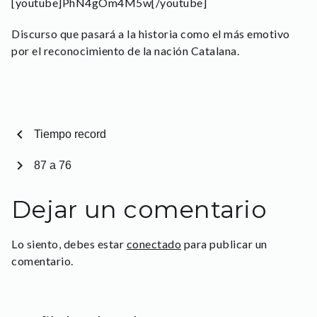
[youtube]PhN4gOm4M5w[/youtube]
Discurso que pasará a la historia como el más emotivo
por el reconocimiento de la nación Catalana.
chevron_left
Tiempo record
chevron_right
87 a 76
Dejar un comentario
Lo siento, debes estar
conectado
para publicar un
comentario.