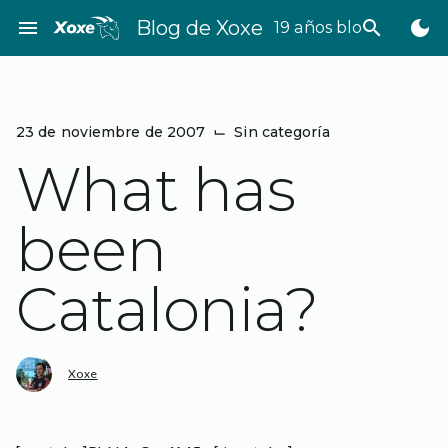
Saltar
menu
Blog de Xoxe
search
dark_mode
19 años bloggeando
al
contenido
23 de noviembre de 2007
⌙
Sin categoría
What has
been
Catalonia?
Xoxe