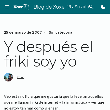
Saltar
menu
Blog de Xoxe
search
dark_mode
19 años bloggeando
al
contenido
25 de marzo de 2007
⌙
Sin categoría
Y después el
friki soy yo
Xoxe
Veo esta noticia que me gustaría que la leyeran aquellos
que me llaman friki de internet y la informática y ver que
no estoy tan mal como piensan.