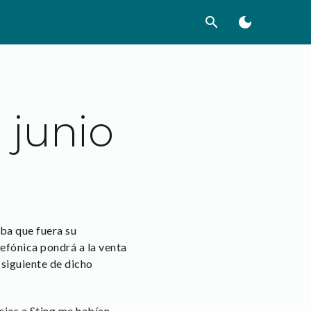
search
dark_mode
n junio
aba que fuera su
efónica pondrá a la venta
 siguiente de dicho
acias a Sting me habían