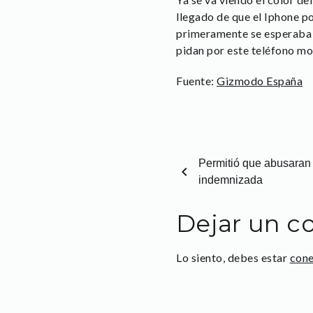
llegado de que el Iphone p
primeramente se esperaba p
pidan por este teléfono mo
Fuente:
Gizmodo España
Permitió que abusaran 
chevron_left
indemnizada
Dejar un c
Lo siento, debes estar
con