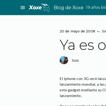
Saltar
menu
Blog de Xoxe
19 años b
al
contenido
20 de mayo de 2008
⌙
Si
Ya es o
Xoxe
El Iphone con 3G será lanza
lanzamiento mundial, a las
este gadget mediante su Op
lanzamiento.
Ya se va viendo el color de