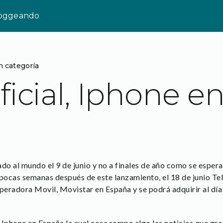
loggeando
n categoría
ficial, Iphone e
do al mundo el 9 de junio y no a finales de año como se esper
 pocas semanas después de este lanzamiento, el 18 de junio Tel
eradora Movil, Movistar en España y se podrá adquirir al día
l Iphone en España la cual cosa rompe algo las noticias que gr