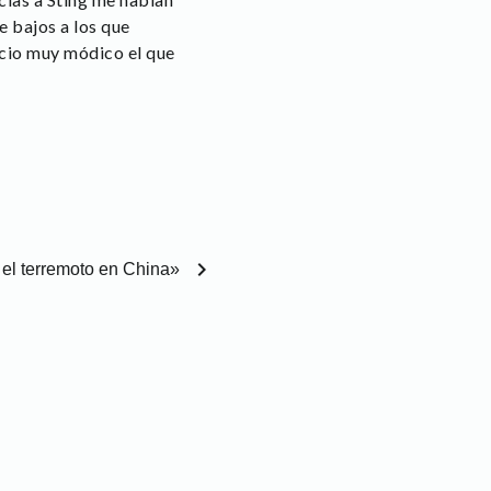
e bajos a los que
ecio muy módico el que
chevron_right
 el terremoto en China»