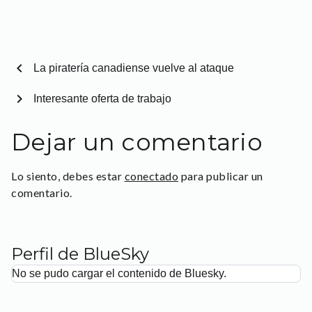
chevron_left
La piratería canadiense vuelve al ataque
chevron_right
Interesante oferta de trabajo
Dejar un comentario
Lo siento, debes estar
conectado
para publicar un
comentario.
Perfil de BlueSky
No se pudo cargar el contenido de Bluesky.