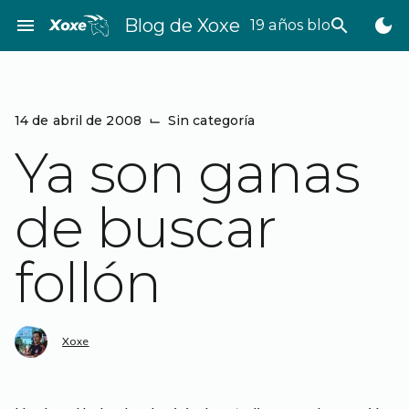
Saltar
menu
Blog de Xoxe
search
dark_mode
19 años bloggeando
al
contenido
14 de abril de 2008
⌙
Sin categoría
Ya son ganas
de buscar
follón
Xoxe