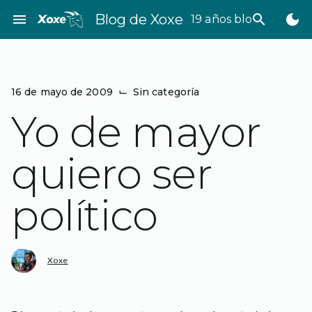
Saltar
menu
Blog de Xoxe
search
dark_mode
19 años bloggeando
al
contenido
16 de mayo de 2009
⌙
Sin categoría
Yo de mayor
quiero ser
político
Xoxe