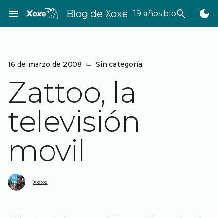
Saltar
menu
Blog de Xoxe
search
dark_mode
19 años bloggeando
al
contenido
16 de marzo de 2008
⌙
Sin categoría
Zattoo, la
televisión
movil
Xoxe