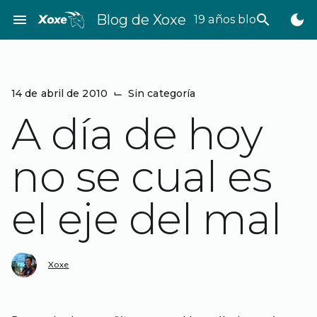
Saltar
menu
Blog de Xoxe
search
dark_mode
19 años bloggeando
al
contenido
14 de abril de 2010
⌙
Sin categoría
A día de hoy
no se cual es
el eje del mal
Xoxe