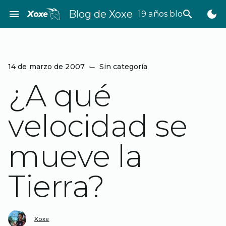
Saltar
menu
Blog de Xoxe
search
dark_mode
19 años bloggeando
al
contenido
14 de marzo de 2007
⌙
Sin categoría
¿A qué
velocidad se
mueve la
Tierra?
Xoxe