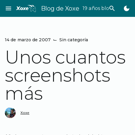
Saltar
menu
Blog de Xoxe
search
dark_mode
19 años bloggeando
al
contenido
14 de marzo de 2007
⌙
Sin categoría
Unos cuantos
screenshots
más
Xoxe