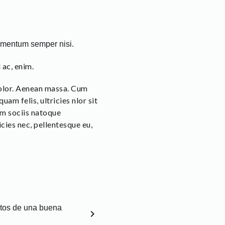
lementum semper nisi.
 ac, enim.
dolor. Aenean massa. Cum
am felis, ultricies nlor sit
um sociis natoque
cies nec, pellentesque eu,
ntos de una buena
chevron_right