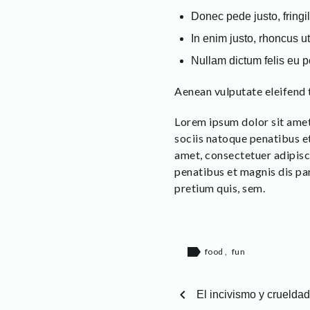
Donec pede justo, fringil
In enim justo, rhoncus ut
Nullam dictum felis eu 
Aenean vulputate eleifend te
Lorem ipsum dolor sit amet
sociis natoque penatibus et
amet, consectetuer adipisc
penatibus et magnis dis par
pretium quis, sem.
label
food
,
fun
chevron_left
El incivismo y cruelda