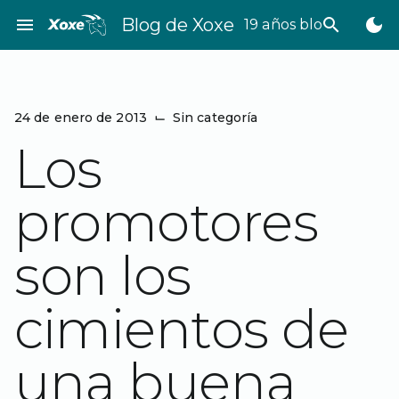
Saltar
menu
Blog de Xoxe
search
dark_mode
19 años bloggeando
al
contenido
24 de enero de 2013
⌙
Sin categoría
Los
promotores
son los
cimientos de
una buena