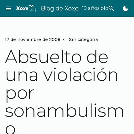
Saltar
menu
Blog de Xoxe
search
dark_mode
19 años bloggeando
al
contenido
17 de noviembre de 2008
⌙
Sin categoría
Absuelto de
una violación
por
sonambulism
o