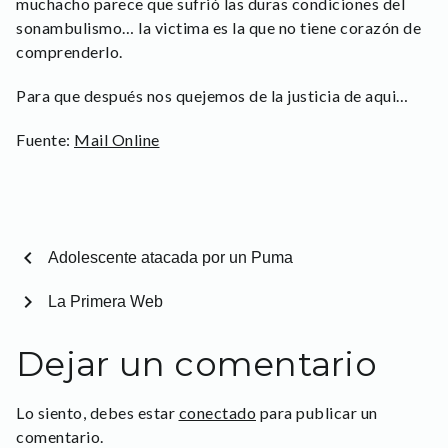
muchacho parece que sufrió las duras condiciones del
sonambulismo… la victima es la que no tiene corazón de
comprenderlo.
Para que después nos quejemos de la justicia de aqui…
Fuente:
Mail Online
chevron_left
Adolescente atacada por un Puma
chevron_right
La Primera Web
Dejar un comentario
Lo siento, debes estar
conectado
para publicar un
comentario.