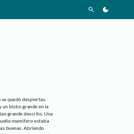
search
dark_mode
a se quedó despiertas.
 un bicho grande en la
 tan grande descrito. Una
pequeño mamífero estaba
las buenas. Abriendo