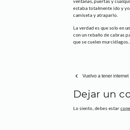
ventanas, puertas y cualqui
estaba totalmente ido y yo 
camiseta y atraparlo.
La verdad es que solo en un
con un rebaño de cabras pa
que se cuelen murciélagos
chevron_left
Vuelvo a tener internet
Dejar un c
Lo siento, debes estar
con