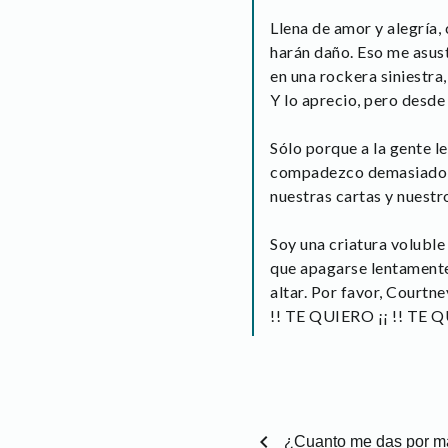
Llena de amor y alegría,
harán daño. Eso me asust
en una rockera siniestra
Y lo aprecio, pero desde
Sólo porque a la gente l
compadezco demasiado d
nuestras cartas y nuestr
Soy una criatura voluble
que apagarse lentament
altar. Por favor, Courtne
!! TE QUIERO ¡¡ !! TE 
chevron_left
¿Cuanto me das por ma