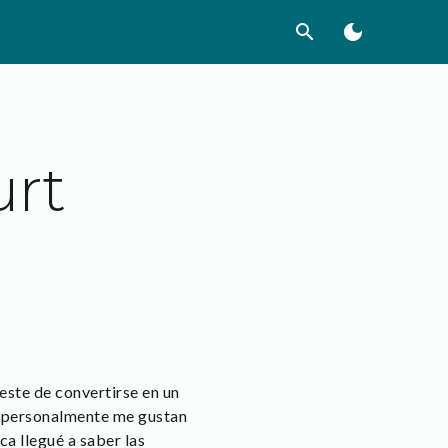
search
dark_mode
urt
este de convertirse en un
ue personalmente me gustan
a llegué a saber las