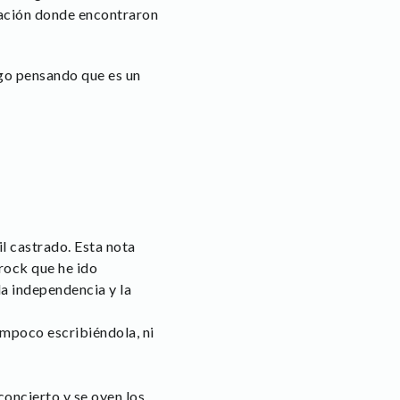
itación donde encontraron
igo pensando que es un
l castrado. Esta nota
rock que he ido
la independencia y la
mpoco escribiéndola, ni
concierto y se oyen los