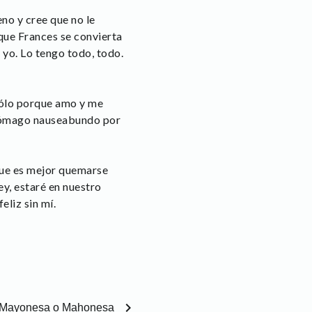
no y cree que no le
que Frances se convierta
 yo. Lo tengo todo, todo.
 Sólo porque amo y me
stómago nauseabundo por
 que es mejor quemarse
, estaré en nuestro
eliz sin mí.
chevron_right
Mayonesa o Mahonesa