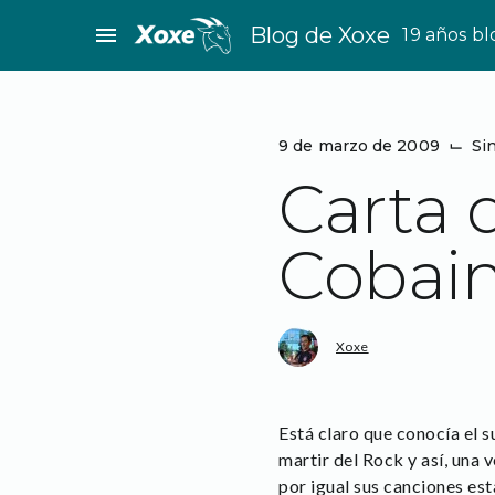
Saltar
menu
Blog de Xoxe
19 años b
al
contenido
9 de marzo de 2009
⌙
Si
Carta 
Cobai
Xoxe
Está claro que conocía el 
martir del Rock y así, una
por igual sus canciones es