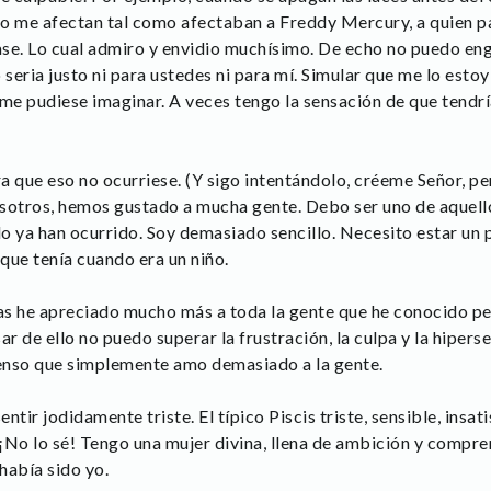
 no me afectan tal como afectaban a Freddy Mercury, a quien p
ase. Lo cual admiro y envidio muchísimo. De echo no puedo eng
seria justo ni para ustedes ni para mí. Simular que me lo est
 me pudiese imaginar. A veces tengo la sensación de que tendrí
a que eso no ocurriese. (Y sigo intentándolo, créeme Señor, per
osotros, hemos gustado a mucha gente. Debo ser uno de aquello
o ya han ocurrido. Soy demasiado sencillo. Necesito estar un
que tenía cuando era un niño.
iras he apreciado mucho más a toda la gente que he conocido 
ar de ello no puedo superar la frustración, la culpa y la hiperse
pienso que simplemente amo demasiado a la gente.
ntir jodidamente triste. El típico Piscis triste, sensible, insa
¡No lo sé! Tengo una mujer divina, llena de ambición y compren
abía sido yo.