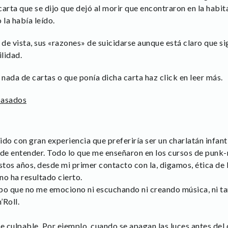
 carta que se dijo que dejó al morir que encontraron en la hab
 la había leído.
 de vista, sus «razones» de suicidarse aunque está claro que s
lidad.
s nada de cartas o que ponía dicha carta haz click en leer más.
pasados
o con gran experiencia que preferiría ser un charlatán infanti
 de entender. Todo lo que me enseñaron en los cursos de punk-
estos años, desde mi primer contacto con la, digamos, ética de 
no ha resultado cierto.
o que no me emociono ni escuchando ni creando música, ni ta
’Roll.
 culpable. Por ejemplo, cuando se apagan las luces antes del 