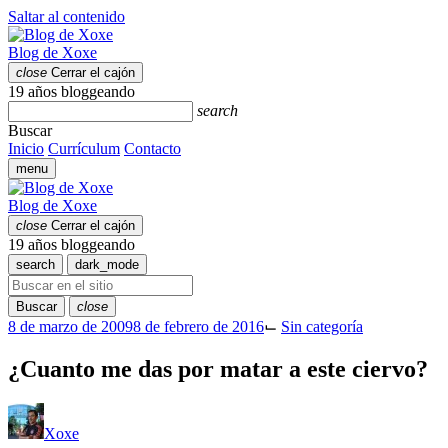
Saltar al contenido
Blog de Xoxe
close
Cerrar el cajón
19 años bloggeando
search
Buscar
Inicio
Currículum
Contacto
menu
Blog de Xoxe
close
Cerrar el cajón
19 años bloggeando
search
dark_mode
Buscar
close
8 de marzo de 2009
8 de febrero de 2016
⌙
Sin categoría
¿Cuanto me das por matar a este ciervo?
Xoxe