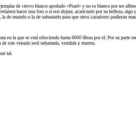
emplar de ciervo blanco apodado «Pearl» y no es blanco por ser albino
íamos hacer una foto o si nos dejara, acariciarlo por su belleza, algo q
 la de matarlo o la de subastarlo para que otros cazadores pudieran mata
asta en la que se está ofreciendo hasta 6000 libras por el. Por su part
za de este venado será subastada, vendida y muerta.
ar tal.