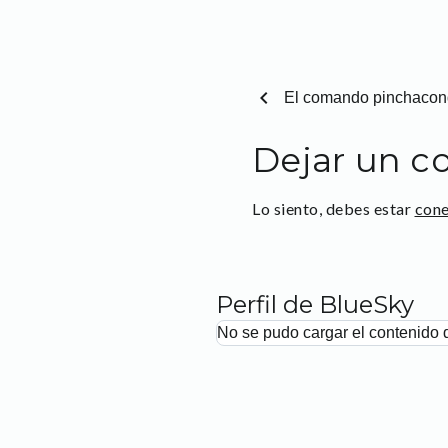
chevron_left
El comando pinchaco
Dejar un c
Lo siento, debes estar
con
Perfil de BlueSky
No se pudo cargar el contenido 