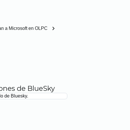
chevron_right
an a Microsoft en OLPC
iones de BlueSky
do de Bluesky.