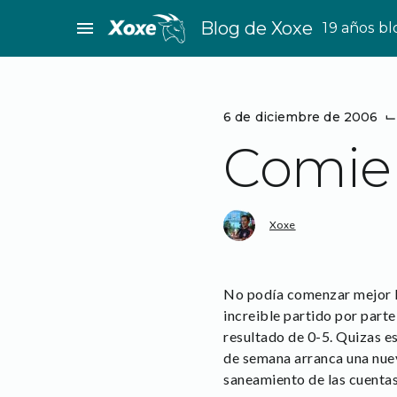
Saltar
menu
Blog de Xoxe
19 años b
al
contenido
6 de diciembre de 2006
⌙
Comie
Xoxe
No podía comenzar mejor la
increible partido por part
resultado de 0-5. Quizas es
de semana arranca una nueva
saneamiento de las cuentas