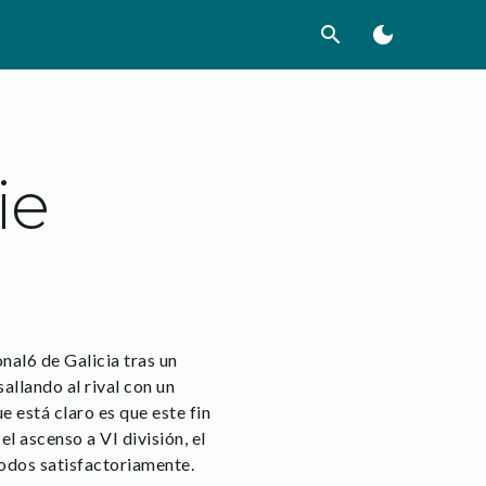
search
dark_mode
ie
nal6 de Galicia tras un
llando al rival con un
e está claro es que este fin
l ascenso a VI división, el
odos satisfactoriamente.