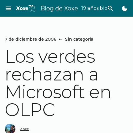
Saltar
menu
Blog de Xoxe
search
dark_mode
19 años bloggeando
al
contenido
7 de diciembre de 2006
⌙
Sin categoría
Los verdes
rechazan a
Microsoft en
OLPC
Xoxe