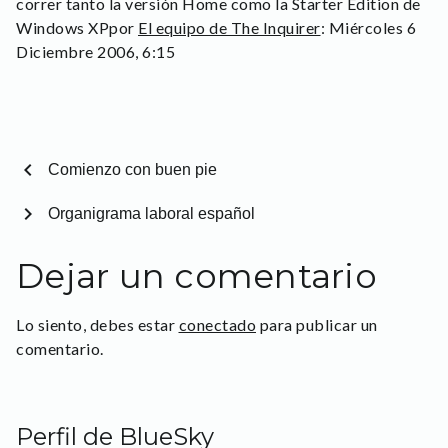
correr tanto la versión Home como la Starter Edition de
Windows XPpor
El equipo de The Inquirer
: Miércoles 6
Diciembre 2006, 6:15
chevron_left
Comienzo con buen pie
chevron_right
Organigrama laboral español
Dejar un comentario
Lo siento, debes estar
conectado
para publicar un
comentario.
Perfil de BlueSky