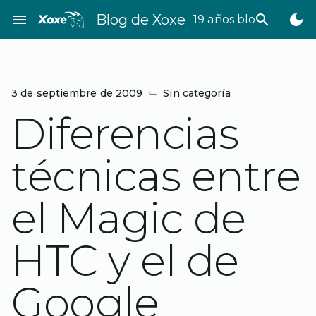
Saltar
menu
Blog de Xoxe
search
dark_mode
19 años bloggeando
al
contenido
3 de septiembre de 2009
⌙
Sin categoría
Diferencias
técnicas entre
el Magic de
HTC y el de
Google