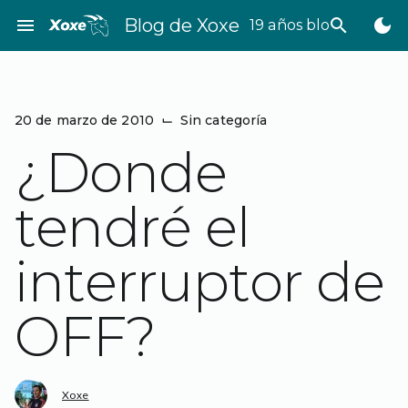
Saltar
menu
Blog de Xoxe
search
dark_mode
19 años bloggeando
al
contenido
20 de marzo de 2010
⌙
Sin categoría
¿Donde
tendré el
interruptor de
OFF?
Xoxe