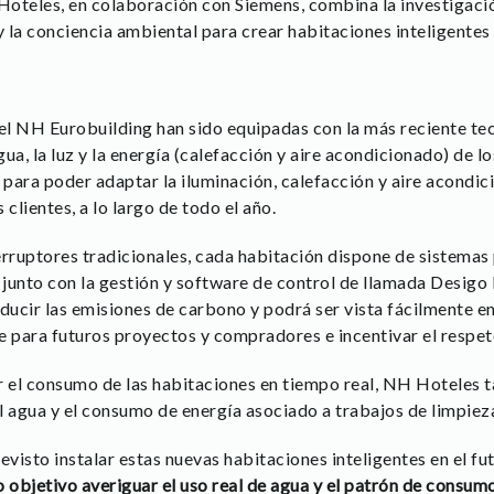
 Hoteles, en colaboración con Siemens, combina la investigaci
y la conciencia ambiental para crear habitaciones inteligentes 
 el NH Eurobuilding han sido equipadas con la más reciente te
ua, la luz y la energía (calefacción y aire acondicionado) de lo
 para poder adaptar la iluminación, calefacción y aire acondic
clientes, a lo largo de todo el año.
erruptores tradicionales, cada habitación dispone de sistemas 
junto con la gestión y software de control de llamada Desigo
ucir las emisiones de carbono y podrá ser vista fácilmente en
e para futuros proyectos y compradores e incentivar el respe
 el consumo de las habitaciones en tiempo real, NH Hoteles 
el agua y el consumo de energía asociado a trabajos de limpiez
evisto instalar estas nuevas habitaciones inteligentes en el fut
objetivo averiguar el uso real de agua y el patrón de consumo