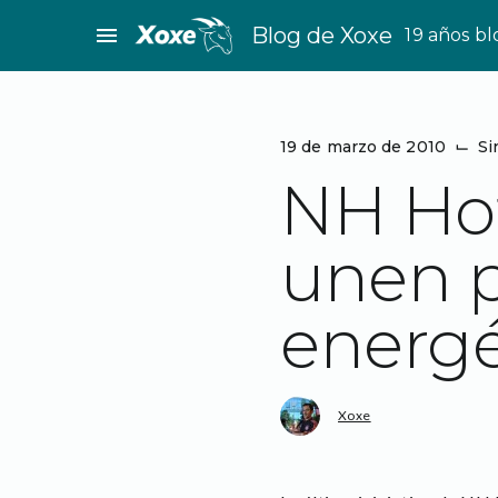
Saltar
menu
Blog de Xoxe
19 años b
al
contenido
19 de marzo de 2010
⌙
Si
NH Hot
unen p
energé
Xoxe