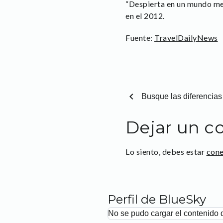
“Despierta en un mundo mej
en el 2012.
Fuente:
TravelDailyNews
chevron_left
Busque las diferencias
Dejar un c
Lo siento, debes estar
con
Perfil de BlueSky
No se pudo cargar el contenido 