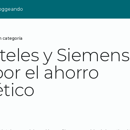
loggeando
n categoría
eles y Siemens
or el ahorro
tico