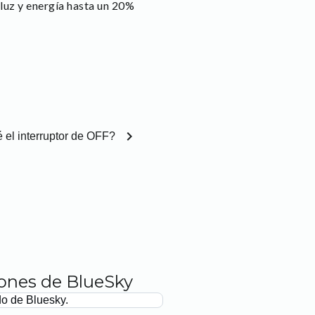
 luz y energía hasta un 20%
chevron_right
 el interruptor de OFF?
iones de BlueSky
do de Bluesky.