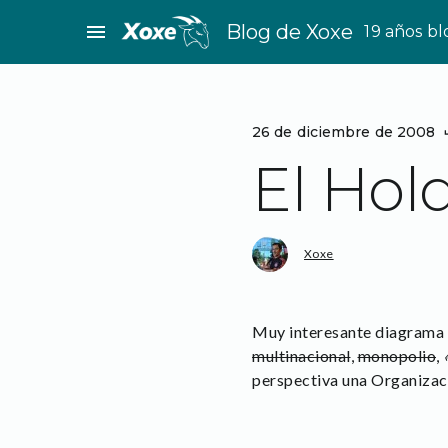
Saltar
menu
Blog de Xoxe
19 años b
al
contenido
26 de diciembre de 2008
El Hol
Xoxe
Muy interesante diagrama 
multinacional
,
monopolio
,
perspectiva una Organizaci