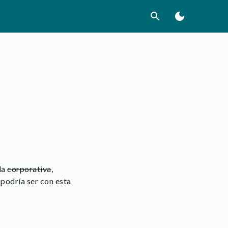
search
dark_mode
la
corporativa
,
podría ser con esta