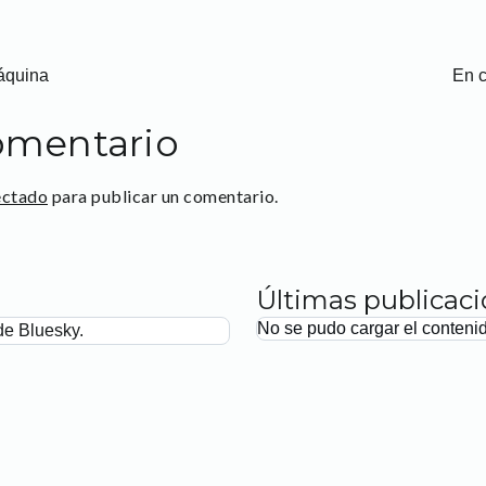
máquina
En c
omentario
ectado
para publicar un comentario.
Últimas publicac
No se pudo cargar el conteni
de Bluesky.