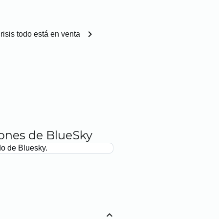
chevron_right
risis todo está en venta
iones de BlueSky
do de Bluesky.
expand_less