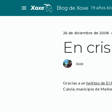
Saltar
menu
Blog de Xoxe
19 años b
al
contenido
26 de diciembre de 2008
En cri
Xoxe
Gracias a un
twitteo de El 
Calvià, municipio de Mallo