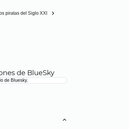
chevron_right
os piratas del Siglo XXI
iones de BlueSky
do de Bluesky.
expand_less