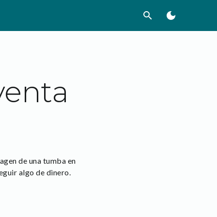
search
dark_mode
 venta
 imagen de una tumba en
seguir algo de dinero.