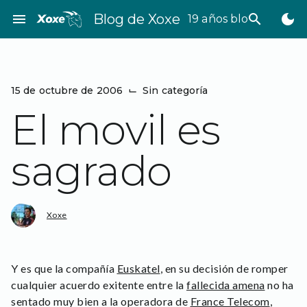
Saltar
menu
Blog de Xoxe
search
dark_mode
19 años bloggeando
al
contenido
15 de octubre de 2006
⌙
Sin categoría
El movil es
sagrado
Xoxe
Y es que la compañía
Euskatel
, en su decisión de romper
cualquier acuerdo exitente entre la
fallecida amena
no ha
sentado muy bien a la operadora de
France Telecom
,