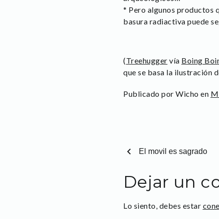
* Pero algunos productos 
basura radiactiva puede se
(
Treehugger
vía
Boing Boi
que se basa la ilustración 
Publicado por Wicho en
Mi
chevron_left
El movil es sagrado
Dejar un c
Lo siento, debes estar
con