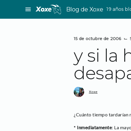
Saltar
menu
Blog de Xoxe
19 años b
al
contenido
15 de octubre de 2006
⌙
y si l
desapa
Xoxe
¿Cuánto tiempo tardarían n
*
Inmediatamente
: La mayo