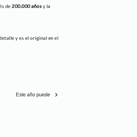
és de
200.000 años
y la
etalle y es el original en el
chevron_right
Este año puede