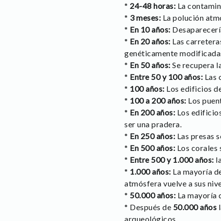
*
24-48 horas:
La contamina
*
3 meses:
La polución atmo
*
En 10 años:
Desaparecería
*
En 20 años:
Las carretera
genéticamente modificada
*
En 50 años:
Se recupera la
*
Entre 50 y 100 años:
Las c
*
100 años:
Los edificios 
*
100 a 200 años:
Los puent
*
En 200 años:
Los edificio
ser una pradera.
*
En 250 años:
Las presas 
*
En 500 años:
Los corales 
*
Entre 500 y 1.000 años:
l
*
1.000 años:
La mayoría de 
atmósfera vuelve a sus nive
*
50.000 años:
La mayoría d
* Después de
50.000 años
l
arqueológicos…