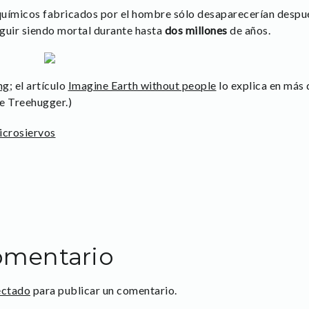
químicos fabricados por el hombre sólo desaparecerían despu
guir siendo mortal durante hasta
dos millones
de años.
ng
; el artículo
Imagine Earth without people
lo explica en más d
de Treehugger.)
crosiervos
omentario
ectado
para publicar un comentario.