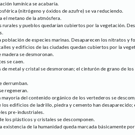
ción lumínica se acabaría.
sférica (nitrógeno y óxidos de azufre) se va reduciendo.
 el metano de la atmósfera.
s rurales y pueblos quedarían cubiertos por la vegetación. De
s.
 población de especies marinas. Desaparecen los nitratos y fo
alles y edificios de las ciudades quedan cubiertos por la vege
de madera se desmoronan.
es se caen.
s de metal y cristal se desmoronan; el cinturón de grano de lo
se derrumban.
se regeneran.
a mayoría del contenido orgánico de los vertederos se desco
los edificios de ladrillo, piedra y cemento han desaparecido; 
les pre-industriales.
e los plásticos y cristales se descomponen.
a existencia de la humanidad queda marcada básicamente por 