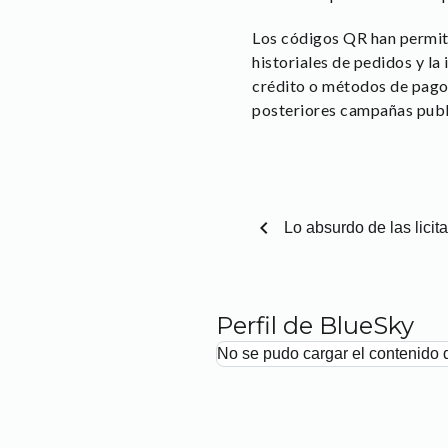
Los códigos QR han permiti
historiales de pedidos y l
crédito o métodos de pago o
posteriores campañas publi
chevron_left
Lo absurdo de las licit
Perfil de BlueSky
No se pudo cargar el contenido 