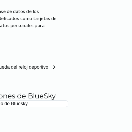
se de datos de los
 delicados como tarjetas de
datos personales para
chevron_right
eda del reloj deportivo
iones de BlueSky
do de Bluesky.