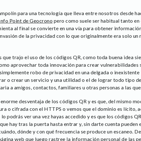
mpolín para una tecnología que lleva entre nosotros desde h
nfo Point de Geocrono
pero como suele ser habitual tanto e
ienta al final se convierte en una vía para obtener informació
nvasión de la privacidad con lo que originalmente era solo un
s que trajo el uso de los códigos QR, como toda buena idea s
como aprovechar toda innovación para crear vulnerabilidades 
 simplemente robo de privacidad en una delgada o inexistente 
r o crear un servicio y una utilidad o el de lograr todo tipo d
ria a amigos, contactos, familiares u otras personas a las que 
a enorme desventaja de los códigos QR y es que, del mismo mo
ra o cifrada con el HTTPS o vemos que el dominio es lícito, 
 lo podrás ver una vez hayas accedido y es que los códigos QR
que hay tras la puerta hasta entrar y, sin darte cuenta pueden
 cuándo, dónde y con qué frecuencia se produce un escaneo. 
 página web que luego rastree la información personal de las p