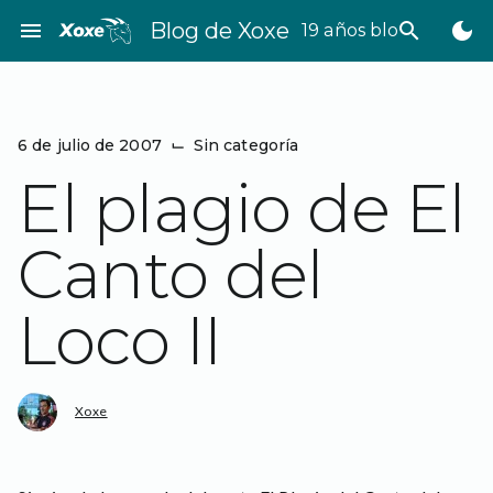
Saltar
menu
Blog de Xoxe
search
dark_mode
19 años bloggeando
al
contenido
6 de julio de 2007
⌙
Sin categoría
El plagio de El
Canto del
Loco II
Xoxe