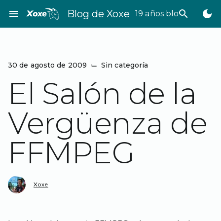
Saltar
menu
Blog de Xoxe
search
dark_mode
19 años bloggeando
al
contenido
30 de agosto de 2009
⌙
Sin categoría
El Salón de la
Vergüenza de
FFMPEG
Xoxe