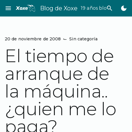
Saltar
menu
Blog de Xoxe
search
dark_mode
19 años bloggeando
al
contenido
20 de noviembre de 2008
⌙
Sin categoría
El tiempo de
arranque de
la máquina..
¿quien me lo
paga?