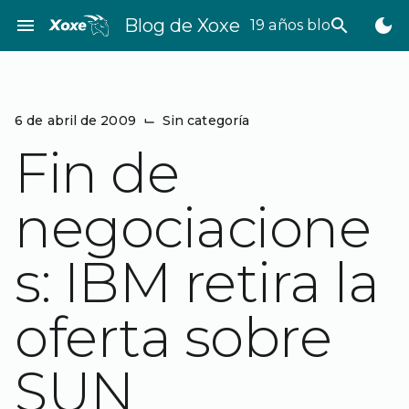
Saltar
menu
Blog de Xoxe
search
dark_mode
19 años bloggeando
al
contenido
6 de abril de 2009
⌙
Sin categoría
Fin de
negociacione
s: IBM retira la
oferta sobre
SUN