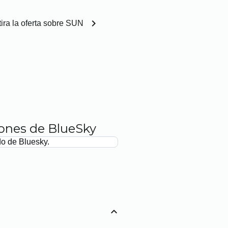
chevron_right
ira la oferta sobre SUN
iones de BlueSky
do de Bluesky.
expand_less