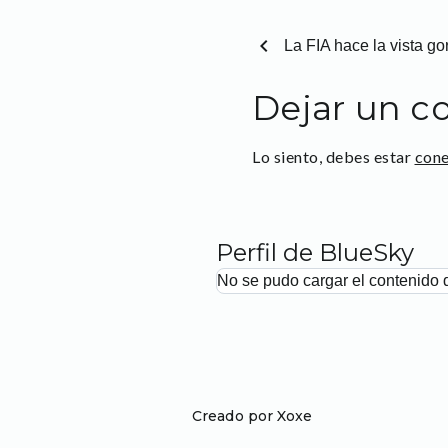
chevron_left
La FIA hace la vista 
Dejar un c
Lo siento, debes estar
con
Perfil de BlueSky
No se pudo cargar el contenido 
Creado por Xoxe