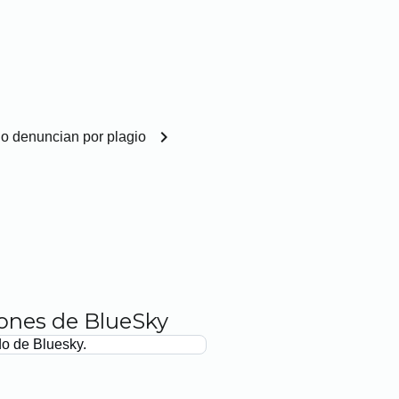
chevron_right
lo denuncian por plagio
iones de BlueSky
do de Bluesky.