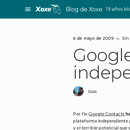
Saltar
menu
Blog de Xoxe
19 años b
al
contenido
6 de mayo de 2009
⌙
Sin
Google
indepe
Xoxe
Por fin
Google Contacts
h
plataforma independiente g
y el terrible potencial que