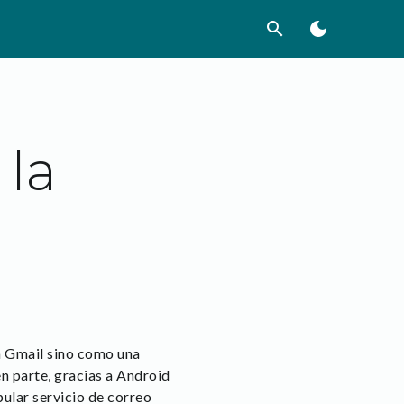
search
dark_mode
 la
a Gmail sino como una
n parte, gracias a Android
pular servicio de correo