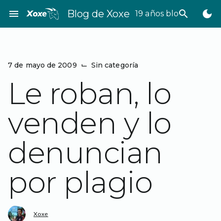
Saltar
menu
Blog de Xoxe
search
dark_mode
19 años bloggeando
al
contenido
7 de mayo de 2009
⌙
Sin categoría
Le roban, lo
venden y lo
denuncian
por plagio
Xoxe