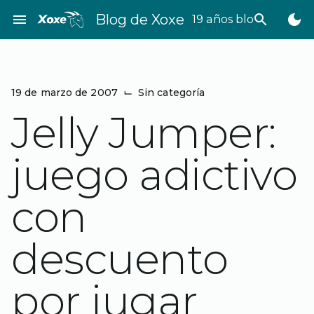
Saltar
menu
Blog de Xoxe
search
dark_mode
19 años bloggeando
al
contenido
19 de marzo de 2007
⌙
Sin categoría
Jelly Jumper:
juego adictivo
con
descuento
por jugar