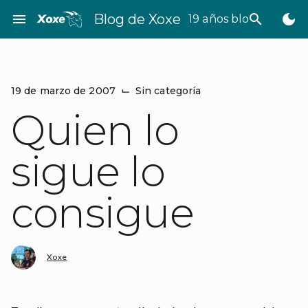
Saltar
menu
Blog de Xoxe
search
dark_mode
19 años bloggeando
al
contenido
19 de marzo de 2007
⌙
Sin categoría
Quien lo
sigue lo
consigue
Xoxe