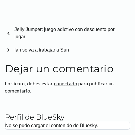
Jelly Jumper: juego adictivo con descuento por
chevron_left
jugar
chevron_right
Ian se va a trabajar a Sun
Dejar un comentario
Lo siento, debes estar
conectado
para publicar un
comentario.
Perfil de BlueSky
No se pudo cargar el contenido de Bluesky.