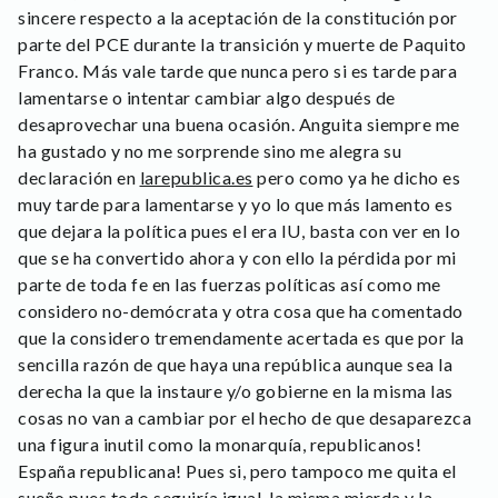
sincere respecto a la aceptación de la constitución por
parte del PCE durante la transición y muerte de Paquito
Franco. Más vale tarde que nunca pero si es tarde para
lamentarse o intentar cambiar algo después de
desaprovechar una buena ocasión. Anguita siempre me
ha gustado y no me sorprende sino me alegra su
declaración en
larepublica.es
pero como ya he dicho es
muy tarde para lamentarse y yo lo que más lamento es
que dejara la política pues el era IU, basta con ver en lo
que se ha convertido ahora y con ello la pérdida por mi
parte de toda fe en las fuerzas políticas así como me
considero no-demócrata y otra cosa que ha comentado
que la considero tremendamente acertada es que por la
sencilla razón de que haya una república aunque sea la
derecha la que la instaure y/o gobierne en la misma las
cosas no van a cambiar por el hecho de que desaparezca
una figura inutil como la monarquía, republicanos!
España republicana! Pues si, pero tampoco me quita el
sueño pues todo seguiría igual, la misma mierda y la