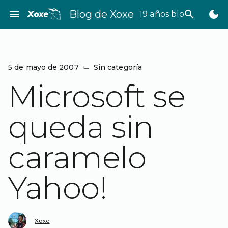
Saltar
menu
Blog de Xoxe
search
dark_mode
19 años bloggeando
al
contenido
5 de mayo de 2007
⌙
Sin categoría
Microsoft se
queda sin
caramelo
Yahoo!
Xoxe