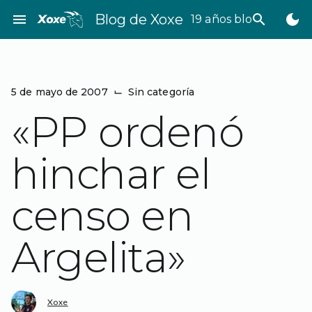
Saltar
menu
Blog de Xoxe
search
dark_mode
19 años bloggeando
al
contenido
5 de mayo de 2007
⌙
Sin categoría
«PP ordenó
hinchar el
censo en
Argelita»
Xoxe