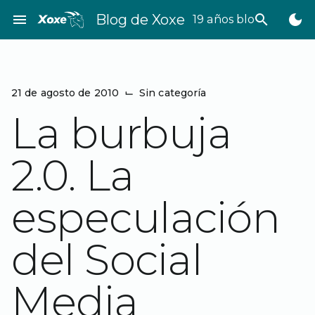
Saltar
menu
Blog de Xoxe
search
dark_mode
19 años bloggeando
al
contenido
21 de agosto de 2010
⌙
Sin categoría
La burbuja
2.0. La
especulación
del Social
Media