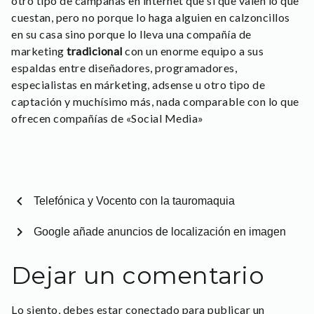
otro tipo de campañas en internet que si que valen lo que
cuestan, pero no porque lo haga alguien en calzoncillos
en su casa sino porque lo lleva una compañía de
marketing
tradicional
con un enorme equipo a sus
espaldas entre diseñadores, programadores,
especialistas en márketing, adsense u otro tipo de
captación y muchísimo más, nada comparable con lo que
ofrecen compañías de «Social Media»
chevron_left
Telefónica y Vocento con la tauromaquia
chevron_right
Google añade anuncios de localización en imagen
Dejar un comentario
Lo siento, debes estar
conectado
para publicar un