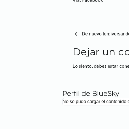
chevron_left
De nuevo tergiversand
Dejar un c
Lo siento, debes estar
con
Perfil de BlueSky
No se pudo cargar el contenido 