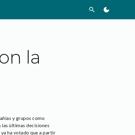
search
dark_mode
on la
pañías y grupos como
las últimas decisiones
ya ha votado que a partir