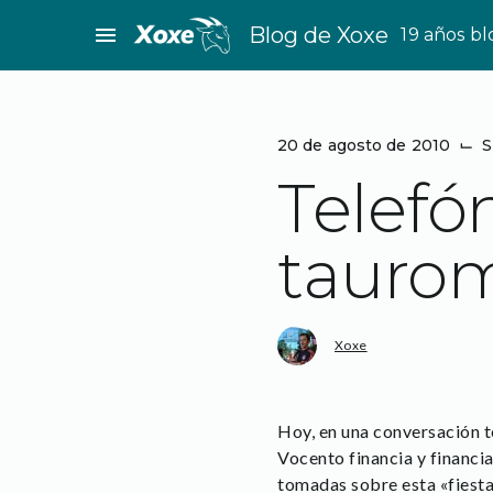
Saltar
menu
Blog de Xoxe
19 años b
al
contenido
20 de agosto de 2010
⌙
S
Telefó
tauro
Xoxe
Hoy, en una conversación t
Vocento financia y financia
tomadas sobre esta «fiesta