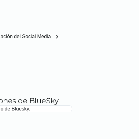
chevron_right
lación del Social Media
iones de BlueSky
do de Bluesky.