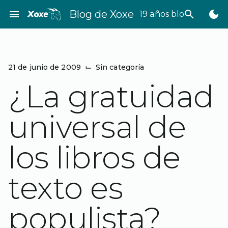
Saltar
menu
Blog de Xoxe
search
dark_mode
19 años bloggeando
al
contenido
21 de junio de 2009
⌙
Sin categoría
¿La gratuidad
universal de
los libros de
texto es
populista?