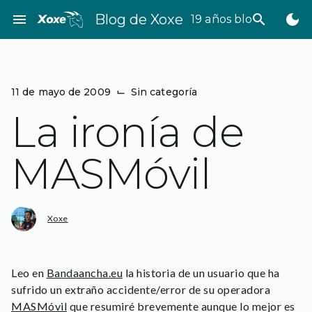
Saltar
menu
Blog de Xoxe
search
dark_mode
19 años bloggeando
al
contenido
11 de mayo de 2009
⌙
Sin categoría
La ironía de
MASMóvil
Xoxe
Leo en
Bandaancha.eu
la historia de un usuario que ha
sufrido un extraño accidente/error de su operadora
MASMóvil
que resumiré brevemente aunque lo mejor es