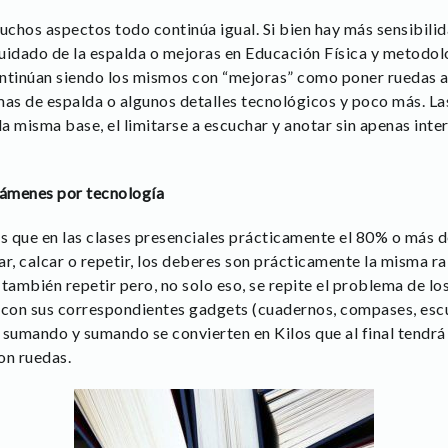
chos aspectos todo continúa igual. Si bien hay más sensibilida
uidado de la espalda o mejoras en Educación Física y metodolo
ntinúan siendo los mismos con “mejoras” como poner ruedas a 
s de espalda o algunos detalles tecnológicos y poco más. Las a
la misma base, el limitarse a escuchar y anotar sin apenas int
xámenes por tecnología
que en las clases presenciales prácticamente el 80% o más de
r, calcar o repetir, los deberes son prácticamente la misma ra
también repetir pero, no solo eso, se repite el problema de los 
 con sus correspondientes gadgets (cuadernos, compases, escu
sumando y sumando se convierten en Kilos que al final tendrá 
con ruedas.