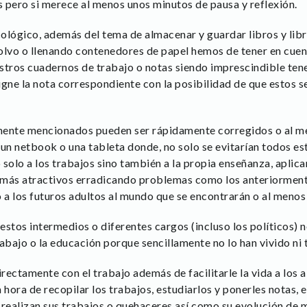
s pero si merece al menos unos minutos de pausa y reflexión.
ológico, además del tema de almacenar y guardar libros y libr
vo o llenando contenedores de papel hemos de tener en cuenta
estros cuadernos de trabajo o notas siendo imprescindible ten
signe la nota correspondiente con la posibilidad de que estos 
mente mencionados pueden ser rápidamente corregidos o al m
n netbook o una tableta donde, no solo se evitarían todos e
 solo a los trabajos sino también a la propia enseñanza, apli
 más atractivos erradicando problemas como los anteriorment
a los futuros adultos al mundo que se encontrarán o al menos
estos intermedios o diferentes cargos (incluso los políticos)
trabajo o la educación porque sencillamente no lo han vivido n
irectamente con el trabajo además de facilitarle la vida a los 
a hora de recopilar los trabajos, estudiarlos y ponerles notas, e
 realizan sus trabajos o quehaceres así como su evolución de 