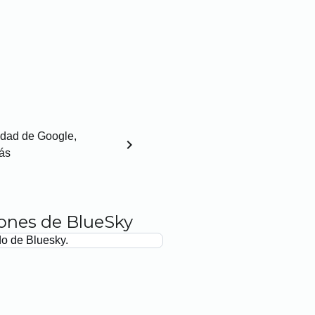
cidad de Google,
chevron_right
más
iones de BlueSky
do de Bluesky.