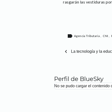
rasgarán las vestiduras por
label
Agencia Tributaria
,
CNI
,
chevron_left
La tecnología y la edu
Perfil de BlueSky
No se pudo cargar el contenido 