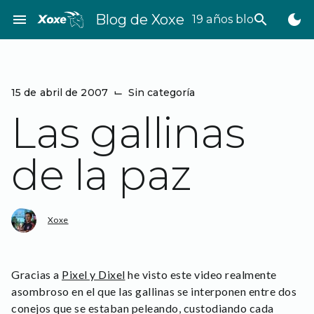
Saltar
menu
Blog de Xoxe
search
dark_mode
19 años bloggeando
al
contenido
15 de abril de 2007
⌙
Sin categoría
Las gallinas
de la paz
Xoxe
Gracias a
Pixel y Dixel
he visto este video realmente
asombroso en el que las gallinas se interponen entre dos
conejos que se estaban peleando, custodiando cada