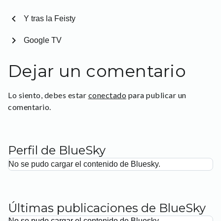
chevron_left
Y tras la Feisty
chevron_right
Google TV
Dejar un comentario
Lo siento, debes estar
conectado
para publicar un
comentario.
Perfil de BlueSky
No se pudo cargar el contenido de Bluesky.
Últimas publicaciones de BlueSky
No se pudo cargar el contenido de Bluesky.