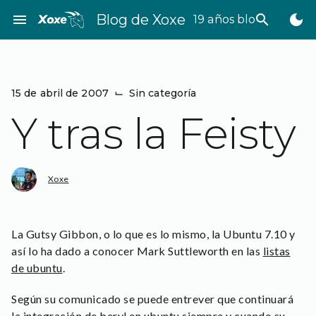
Saltar
menu
Blog de Xoxe
search
dark_mode
19 años bloggeando
al
contenido
15 de abril de 2007
⌙
Sin categoría
Y tras la Feisty
Xoxe
La Gutsy Gibbon, o lo que es lo mismo, la Ubuntu 7.10 y
así lo ha dado a conocer Mark Suttleworth en las
listas
de ubuntu
.
Según su comunicado se puede entrever que continuará
la integración de beryl en ubuntu siempre y cuando su