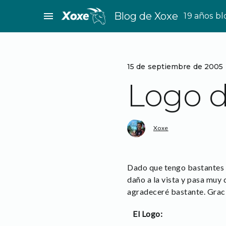
Saltar
menu
Blog de Xoxe
19 años b
al
contenido
15 de septiembre de 2005
Logo d
Xoxe
Dado que tengo bastantes 
daño a la vista y pasa muy 
agradeceré bastante. Grac
El Logo: