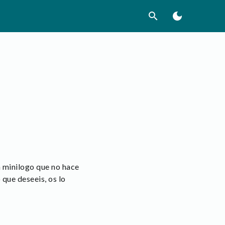
search
dark_mode
 minilogo que no hace
 que deseeis, os lo