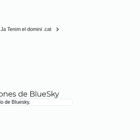
chevron_right
Ja Tenim el domini .cat
iones de BlueSky
do de Bluesky.