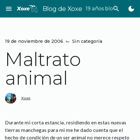
Saltar
menu
Blog de Xoxe
search
dark_mode
19 años bloggeando
al
contenido
19 de noviembre de 2006
⌙
Sin categoría
Maltrato
animal
Xoxe
Durante mi corta estancia, residiendo en estas nuevas
tierras manchegas para mi me he dado cuenta que el
hecho de condición de un ser animal no merece respeto